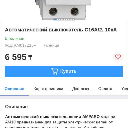
Автоматический выключатель C16А/2, 10кА
В наличии
Код: AM017216--
Розница
6 595
₸
Купить
Описание
Характеристики
Доставка
Оплата
Усл
Описание
Автоматический выключатель серии AMPARO
модели
AM10 предназначен для защиты электрических цепей от
перегрузок и токов короткого замыкания. Устройство