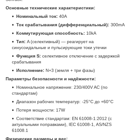
Основные технические характеристики:
Номинальный ток:
40A
Ток срабатывания (дифференциальный):
300mA
Коммутирующая способность:
10kA
Тип:
A (селективный) — реагирует на
синусоидальные и пульсирующие токи утечки
Функция S:
селективное отключение с задержкой
срабатывания
Исполнение:
N+3 (земля + три фазы)
Параметры безопасности и надёжности:
Номинальное напряжение: 230/400V AC (по
стандартам)
Диапазон рабочих температур: -25°C до +60°C
Потеря мощности: 17W
Соответствие стандартам: EN 61008-1:2012 (с
актуальными поправками), IEC 61008-1, AS/NZS
61008.1
Физические размеры и вес: