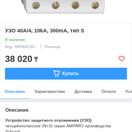
УЗО 40A/4, 10kA, 300mA, тип S
В наличии
Код: AR064130--
Розница
38 020
₸
Купить
Описание
Характеристики
Доставка
Оплата
Усл
Описание
Устройство защитного отключения (УЗО)
четырёхполюсное (N+3) серии AMPARO производства
Schrack.