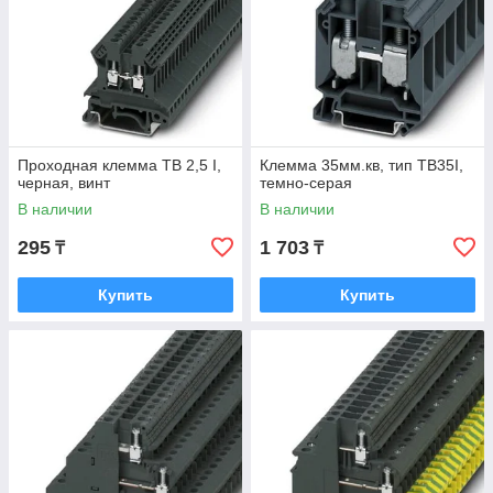
Проходная клемма TB 2,5 I,
Клемма 35мм.кв, тип TB35I,
черная, винт
темно-серая
В наличии
В наличии
295
1 703
₸
₸
Купить
Купить