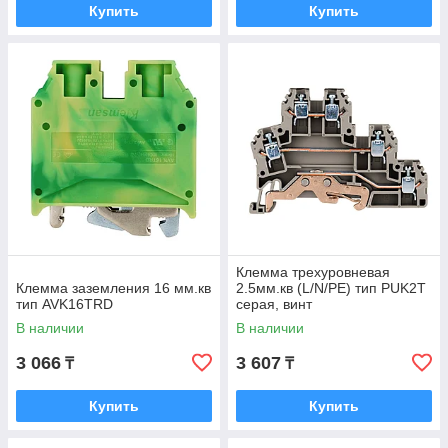
Купить
Купить
Клемма трехуровневая
Клемма заземления 16 мм.кв
2.5мм.кв (L/N/PE) тип PUK2T
тип AVK16TRD
серая, винт
В наличии
В наличии
3 066
3 607
₸
₸
Купить
Купить