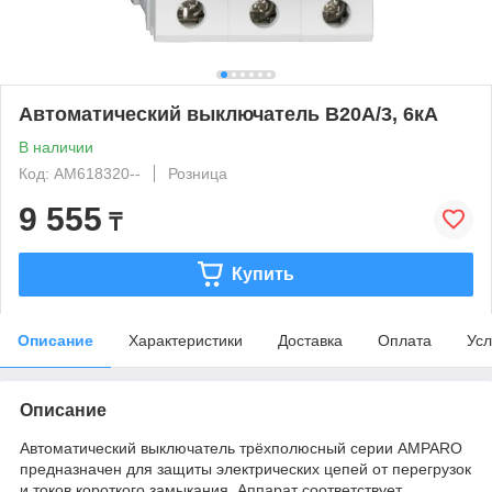
Автоматический выключатель B20А/3, 6кА
В наличии
Код: AM618320--
Розница
9 555
₸
Купить
Описание
Характеристики
Доставка
Оплата
Усл
Описание
Автоматический выключатель трёхполюсный серии AMPARO
предназначен для защиты электрических цепей от перегрузок
и токов короткого замыкания. Аппарат соответствует