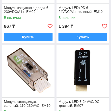
Модуль защитного диода 6-
Модуль LED+PD 6-
230VDC/A1+, EM09
24VDC/A1+ зеленый, EM12
В наличии
В наличии
867
1 394
₸
₸
Купить
Купить
Модуль светодиода,
Модуль LED 6-24VAC/DC
зеленый, 110-230VAC, EM10
красный, EM07