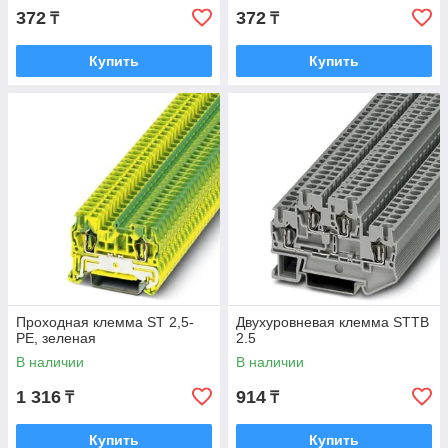
372
372
₸
₸
Купить
Купить
Проходная клемма ST 2,5-
Двухуровневая клемма STTB
PE, зеленая
2.5
В наличии
В наличии
1 316
914
₸
₸
Купить
Купить