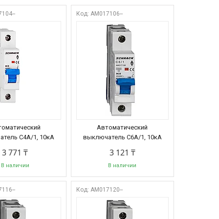
104--
AM017106--
томатический
Автоматический
тель C4А/1, 10кА
выключатель C6А/1, 10кА
3 771 ₸
3 121 ₸
В наличии
В наличии
116--
AM017120--