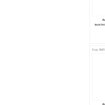
А
выключ
AM0
А