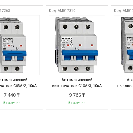
17263--
AM017310--
AM017
втоматический
Автоматический
Ав
атель C63А/2, 10кА
выключатель C10А/3, 10кА
выключа
7 440 ₸
9 765 ₸
В наличии
В наличии