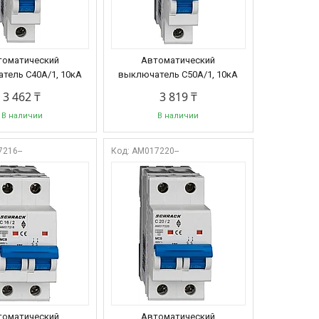
томатический
Автоматический
тель C40А/1, 10кА
выключатель C50А/1, 10кА
3 462 ₸
3 819 ₸
В наличии
В наличии
216--
AM017220--
томатический
Автоматический