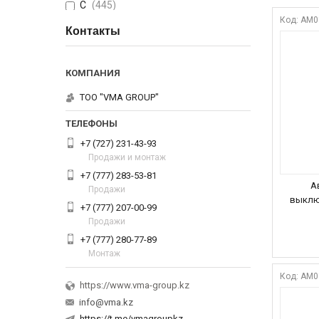
C
445
AM0
D
102
Контакты
ТОО "VMA GROUP"
+7 (727) 231-43-93
Продажи и монтаж
+7 (777) 283-53-81
А
Продажи
выклю
+7 (777) 207-00-99
Продажи
+7 (777) 280-77-89
Монтаж
AM0
https://www.vma-group.kz
info@vma.kz
https://t.me/vmagroupkz