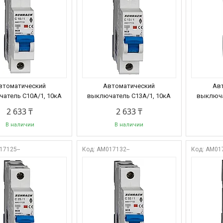
втоматический
Автоматический
Ав
атель C10А/1, 10кА
выключатель C13А/1, 10кА
выключа
2 633 ₸
2 633 ₸
В наличии
В наличии
17125--
AM017132--
AM017