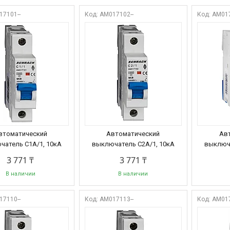
17101--
AM017102--
AM017
втоматический
Автоматический
Ав
чатель C1А/1, 10кА
выключатель C2А/1, 10кА
выключа
3 771 ₸
3 771 ₸
В наличии
В наличии
17110--
AM017113--
AM017