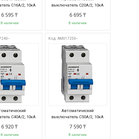
тель C16А/2, 10кА
выключатель C20А/2, 10кА
6 595 ₸
6 695 ₸
В наличии
В наличии
240--
AM017250--
томатический
Автоматический
тель C40А/2, 10кА
выключатель C50А/2, 10кА
6 920 ₸
7 590 ₸
В наличии
В наличии