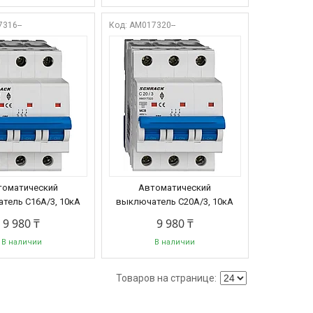
316--
AM017320--
томатический
Автоматический
тель C16А/3, 10кА
выключатель C20А/3, 10кА
9 980 ₸
9 980 ₸
В наличии
В наличии