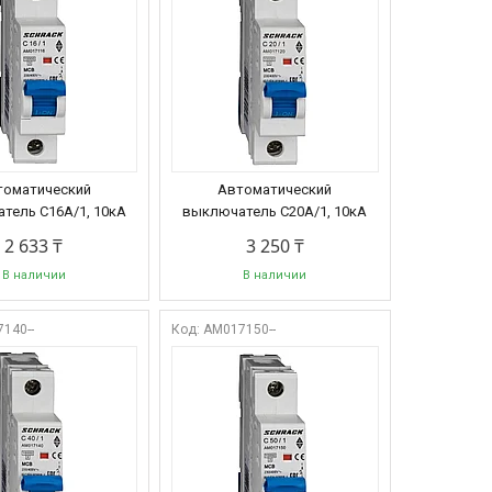
томатический
Автоматический
тель C16А/1, 10кА
выключатель C20А/1, 10кА
2 633 ₸
3 250 ₸
В наличии
В наличии
140--
AM017150--