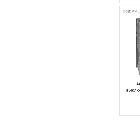
AM0
А
выключ