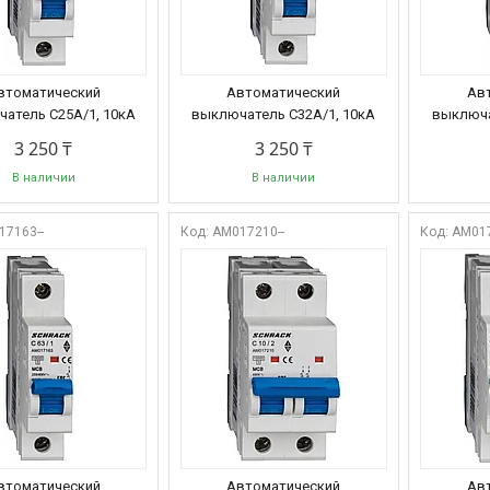
втоматический
Автоматический
Ав
атель C25А/1, 10кА
выключатель C32А/1, 10кА
выключа
3 250 ₸
3 250 ₸
В наличии
В наличии
17163--
AM017210--
AM017
втоматический
Автоматический
Ав